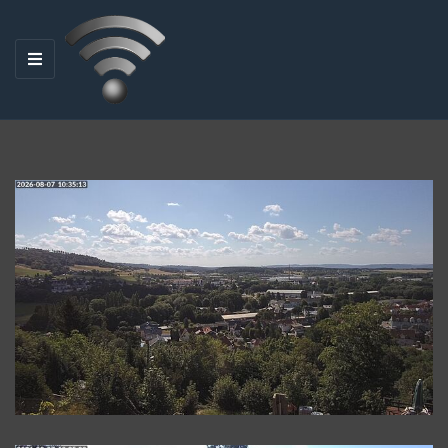
M
E
N
U